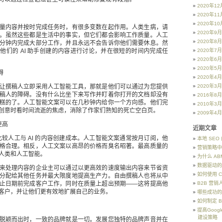
2020年12
2020年11
2020年10
量内容并按时完成任务时，有很多变数在起作用。人类生病，请
2020年9月
。虽然这些都是生活中的事实，但它们都会影响工作质量。人工
2020年8月
分钟内完成大部分工作，并且永远不会告诉你他们需要休息。然
他们的 AI 助手创建的内容进行讨论，并在很短的时间内完成任
2020年7月
2020年6月
2020年5月
碍
2020年4月
让撰稿人立即采用人工智能工具，那就是他们可以通过为您提供
2020年3月
稿人的障碍。没有什么比坐下来写作并盯着你打开的文档却没有
2016年8月
糕的了。人工智能文案可以在几秒钟内给你一个方向感。他们完
2010年3月
创意时看时间流逝的焦虑，消除了作家们熟知的死亡空白页。
2009年4月
更高
近期文章
，比较人工与 AI 的内容创建成本。人工智能文案通常按月订阅，他
本地 SE
格合理。相反，人工文案以高昂的价格而臭名昭著。最高质量的
营销策略中
人类和人工智能。
为什么 AB
数据驱动的
来处理内容的企业主可以通过以更高效的速度输出内容来节省资
如何使用 C
分配给其他任务并最大限度地提高生产力。自由撰稿人也将从中
止日期前完成客户工作，同时在质量上超出预期——这将提高他
B2B 营
客户，并让他们更有效地扩展自己的业务。
哪些成功的
如何制定 
提高Goo
建设策略
脱颖而出时，一致的品牌就是一切。发展您独特的品牌声音并在