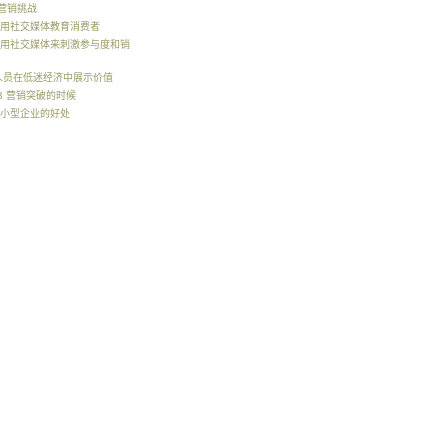
O 营销挑战
用社交媒体教育消费者
用社交媒体来刺激参与度和销
销人员在低迷经济中展示价值
2B 营销突破的时候
小型企业的好处