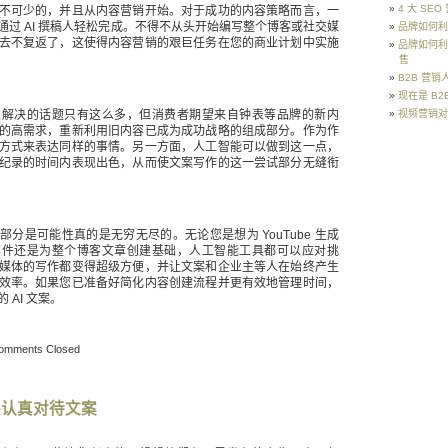
4 大 SE
不可少的，并且从内容营销开始。对于成功的内容策略而言，一
通过 AI 撰稿人轻松完成。不得不从头开始编写整个博客或社交媒
品牌如何利
去不复返了，这使得内容营销的艰巨任务在您的商业计划中实施
品牌如何利
售
B2B 营
现在是 B
以解决的话题只有这么多，但消费者期望来自钟表等品牌的新内
视频营销对
的高需求，重新利用旧内容已成为成功战略的组成部分。作为作
方式来表达同样的事情。另一方面，人工智能可以做到这一点，
纪录的时间内表现出色，从而使文案写作的这一尝试部分无缝衔
分是可能性真的是无穷无尽的。无论您是想为 YouTube 生成
邮件还是为整个博客文章创建基础，人工智能工具都可以应对挑
媒体的写作都变得超级方便，并让文案和企业主等人在始终产生
效率。如果您已准备好简化内容创建流程并更有效地管理时间，
​AI 文案。
omments Closed
要认真对待文案