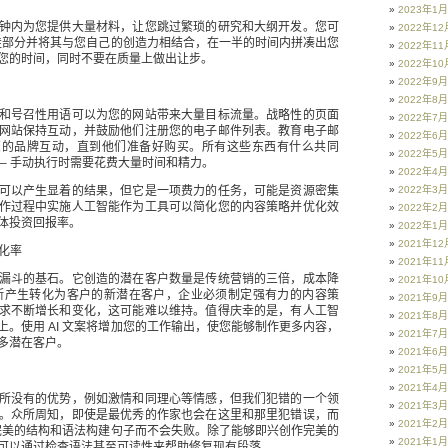
2023年1月
钟内为您提供大量材料，让您跳过繁琐的研究和大纲开发。您可
2022年12
的最佳部分并将其与您自己的创造力相结合，在一半的时间内拼凑出您
2022年11
您的时间，同时不要在质量上做出让步。
2022年10
2022年9月
2022年8月
和号召性用语可以为您的网站带来大量目标流量。战略性的页面
2022年7月
网站保持互动，并鼓励他们注册您的电子邮件列表。教育电子邮
2022年6月
您的品牌互动，直到他们准备好购买。所有这些东西有什么共同
2022年5月
 – 手动执行时需要花费大量时间和精力。
2022年4月
可以产生显着的结果，但它是一项费力的任务，可能是资源密集
2022年3月
作过程中实施人工智能作为工具可以简化您的内容策略并优化效
2022年2月
体投资回报率。
2022年1月
2021年12
转化率
2021年11
漏斗的基石。它创造的潜在客户数量是传统营销的三倍，成本降
2021年10
不断产生转化为客户的新潜在客户，企业必须制定强有力的内容策
2021年9月
求不断增长和变化，这可能难以维持。值得庆幸的是，有人工智
2021年8月
上。使用 AI 文案将增加您的工作输出，使您能够制作更多内容，
2021年7月
多潜在客户。
2021年6月
2021年5月
2021年4月
所没有的优势，例如激情和同理心等情感，但我们犯错的一个领
2021年3月
。众所周知，即使是最优秀的作家也会在这里和那里犯错误，而
2021年2月
则以完美的结构和语法构建句子而不会失败。除了能够即兴创作完美的
2021年1月
可以通过检查语法甚至可读性来帮助修复现有段落。