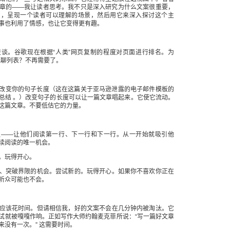
章的——我让读者思考。我不只是深入研究为什么文案很重要，
中，呈现一个读者可以理解的场景，然后用它来深入探讨这个主
事也利用了情感，也让它变得更有趣。
谈。谷歌现在根据“人类”网页复制的程度对页面进行排名。为
无聊列表？不再需要了。
改变你的句子长度（这在这篇关于亚马逊泄露的电子邮件模板的
总结 。）改变句子的长度可以让一篇文章唱起来。它使它流动。
这篇文章。不要低估它的力量。
议——让他们阅读第一行、下一行和下一行。从一开始就吸引他
续阅读的唯一机会。
。玩得开心。
、突破界限的机会。尝试新的。玩得开心。如果你不喜欢你正在
听众可能也不会。
应该花时间。但请相信我，好的文案不会在几分钟内被淘汰。它
试就被嘎嘎作响。正如写作大师约翰麦克菲所说：“写一篇好文章
来没有一次。” 这需要时间。