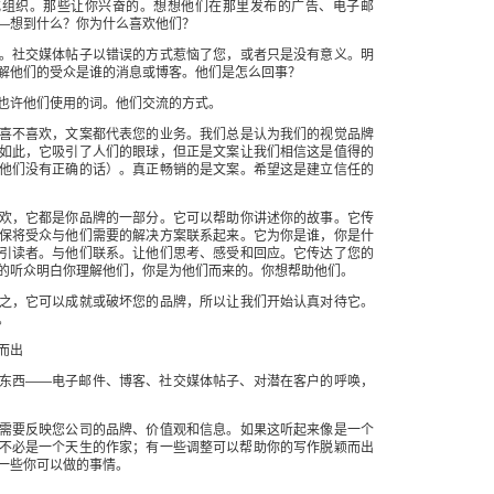
或组织。那些让你兴奋的。想想他们在那里发布的广告、电子邮
—想到什么？你为什么喜欢他们？
。社交媒体帖子以错误的方式惹恼了您，或者只是没有意义。明
解他们的受众是谁的消息或博客。他们是怎么回事？
也许他们使用的词。他们交流的方式。
喜不喜欢，文案都代表您的业务。我们总是认为我们的视觉品牌
如此，它吸引了人们的眼球，但正是文案让我们相信这是值得的
他们没有正确的话）。真正畅销的是文案。希望这是建立信任的
欢，它都是你品牌的一部分。它可以帮助你讲述你的故事。它传
保将受众与他们需要的解决方案联系起来。它为你是谁，你是什
引读者。与他们联系。让他们思考、感受和回应。它传达了您的
的听众明白你理解他们，你是为他们而来的。你想帮助他们。
之，它可以成就或破坏您的品牌，所以让我们开始认真对待它。
。
而出
东西——电子邮件、博客、社交媒体帖子、对潜在客户的呼唤，
需要反映您公司的品牌、价值观和信息。如果这听起来像是一个
不必是一个天生的作家；有一些调整可以帮助你的写作脱颖而出
一些你可以做的事情。