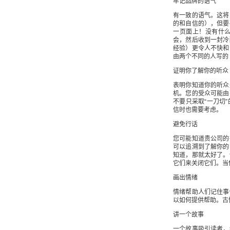
牢记品牌的语气
有一致的语气。这将
的和自信的），但要
一页面上！没有什
会，然后收到一封冷
经验）更令人不快和
由两个不同的人写的
证明你了解你的听众
表明你知道你的听众
机。您的受众可能由
不要只采取“一刀切
信时也需要考虑。
避免行话
您可能知道贵公司的
可以追溯到了解你的
知道，那就太好了。
它们来关闭它们。当
画出情绪
情绪帮助人们记住事
以如何提供帮助。古
讲一个故事
一个故事吸引读者，