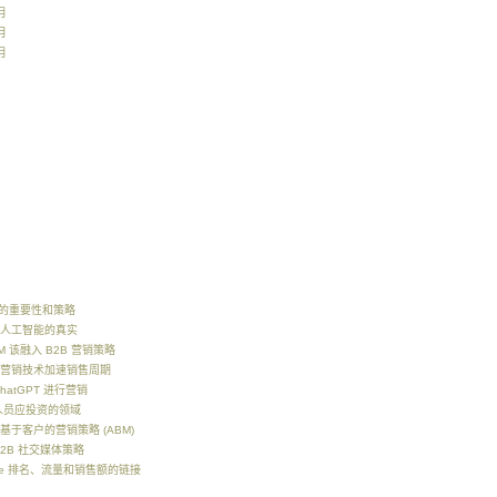
月
月
月
O 的重要性和策略
人工智能的真实
M 该融入 B2B 营销策略
营销技术加速销售周期
hatGPT 进行营销
销人员应投资的领域
基于客户的营销策略 (ABM)
B2B 社交媒体策略
gle 排名、流量和销售额的链接