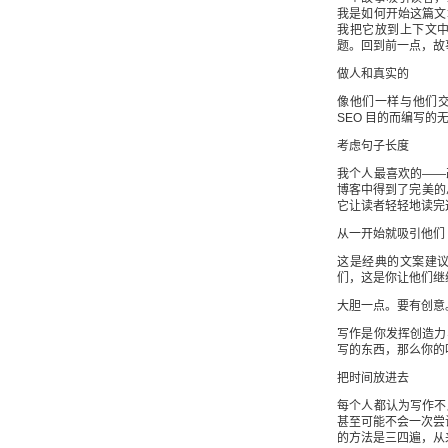
我是如何开始这篇文
我把它放到上下文
题。回到前一点，故
做人和真实的
像他们一样与他们交
SEO 目的而编写的
考虑句子长度
我个人最喜欢的——
博客中得到了完美的
它让读者轻轻地读完
从一开始就吸引他们
这是经典的文案建
们，这是你让他们继
大胆一点。要有创意
写作是你发挥创造力
写的东西，那么你的
把时间放进去
每个人都认为写作不
甚至可能不会一次尝
的方法是三四遍，从