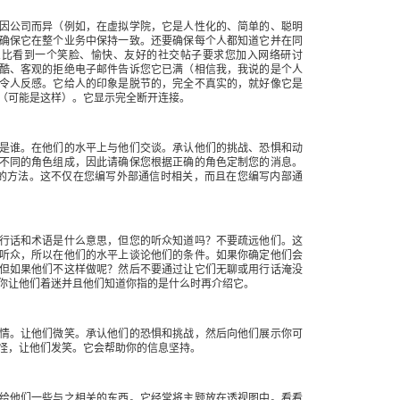
因公司而异（例如，在虚拟学院，它是人性化的、简单的、聪明
确保它在整个业务中保持一致。还要确保每个人都知道它并在同
么比看到一个笑脸、愉快、友好的社交帖子要求您加入网络研讨
酷、客观的拒绝电子邮件告诉您它已满（相信我，我说的是个人
令人反感。它给人的印象是脱节的，完全不真实的，就好像它是
（可能是这样）。它显示完全断开连接。
是谁。在他们的水平上与他们交谈。承认他们的挑战、恐惧和动
不同的角色组成，因此请确保您根据正确的角色定制您的消息。
”的方法。这不仅在您编写外部通信时相关，而且在您编写内部通
行话和术语是什么意思，但您的听众知道吗？不要疏远他们。这
听众，所以在他们的水平上谈论他们的条件。如果你确定他们会
但如果他们不这样做呢？然后不要通过让它们无聊或用行话淹没
你让他们着迷并且他们知道你指的是什么时再介绍它。
情。让他们微笑。承认他们的恐惧和挑战，然后向他们展示你可
怪，让他们发笑。它会帮助你的信息坚持。
给他们一些与之相关的东西。它经常将主题放在透视图中。看看