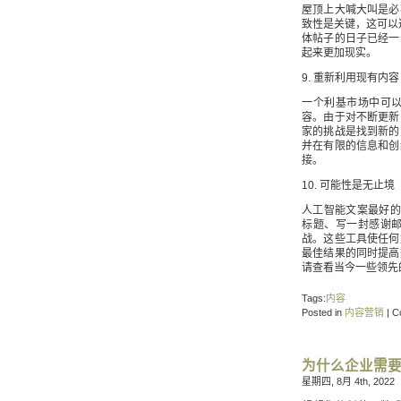
屋顶上大喊大叫是必
致性是关键，这可以
体帖子的日子已经一
起来更加现实。
9. 重新利用现有内容
一个利基市场中可
容。由于对不断更新
家的挑战是找到新的
并在有限的信息和创
接。
10. 可能性是无止境
人工智能文案最好的部
标题、写一封感谢
战。这些工具使任何
最佳结果的同时提高
请查看当今一些领先的 ​
Tags:
内容
Posted in
内容营销
|
C
为什么企业需
星期四, 8月 4th, 2022